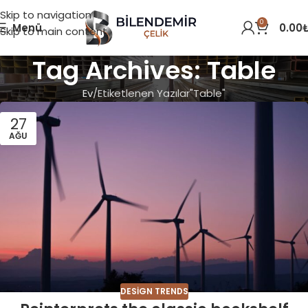
Skip to navigation
0
Menü
0.00
Skip to main content
Tag Archives: Table
Ev
Etiketlenen Yazılar"Table"
27
AĞU
DESIGN TRENDS