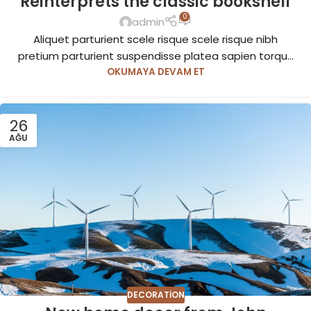
Reinterprets the classic bookshelf
0
admin
Aliquet parturient scele risque scele risque nibh
pretium parturient suspendisse platea sapien torqu...
OKUMAYA DEVAM ET
26
AĞU
DECORATION