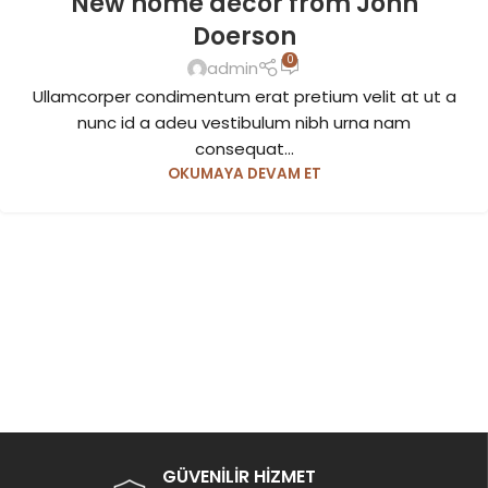
New home decor from John
Doerson
0
admin
Ullamcorper condimentum erat pretium velit at ut a
nunc id a adeu vestibulum nibh urna nam
consequat...
OKUMAYA DEVAM ET
GÜVENİLİR HİZMET