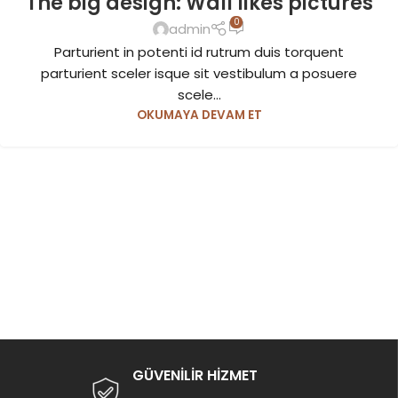
The big design: Wall likes pictures
0
admin
Parturient in potenti id rutrum duis torquent
parturient sceler isque sit vestibulum a posuere
scele...
OKUMAYA DEVAM ET
GÜVENİLİR HİZMET