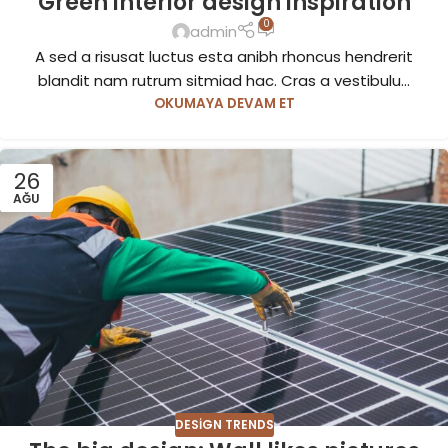
Green interior design inspiration
0
admin
A sed a risusat luctus esta anibh rhoncus hendrerit
blandit nam rutrum sitmiad hac. Cras a vestibulu...
OKUMAYA DEVAM ET
26
AĞU
DESIGN TRENDS