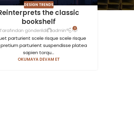
DESIGN TRENDS
Reinterprets the classic
bookshelf
0
Tarafından gönderildi
admin
uet parturient scele risque scele risque
 pretium parturient suspendisse platea
sapien torqu...
OKUMAYA DEVAM ET