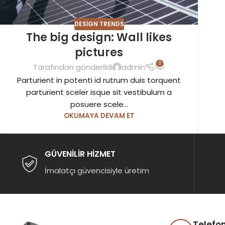
DESIGN TRENDS
The big design: Wall likes
pictures
0
Tarafından gönderildi
admin
Parturient in potenti id rutrum duis torquent
parturient sceler isque sit vestibulum a
posuere scele...
OKUMAYA DEVAM ET
GÜVENİLİR HİZMET
İmalatçı güvencisiyle üretim
Telefo