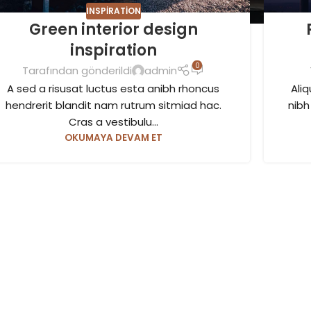
INSPIRATION
Green interior design
inspiration
0
Tarafından gönderildi
admin
A sed a risusat luctus esta anibh rhoncus
Aliq
hendrerit blandit nam rutrum sitmiad hac.
nibh
Cras a vestibulu...
OKUMAYA DEVAM ET