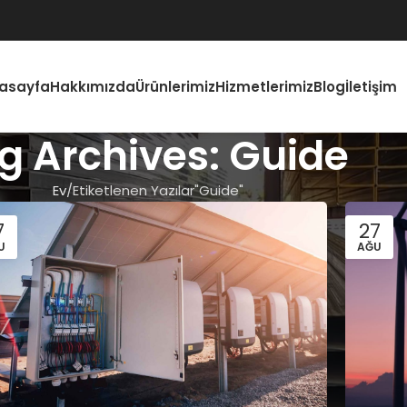
asayfa
Hakkımızda
Ürünlerimiz
Hizmetlerimiz
Blog
İletişim
g Archives: Guide
Ev
Etiketlenen Yazılar"Guide"
7
27
U
AĞU