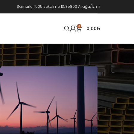
Samurlu, 1505 sokak no:13, 35800 Aliağa/İzmir
0
0.00
₺