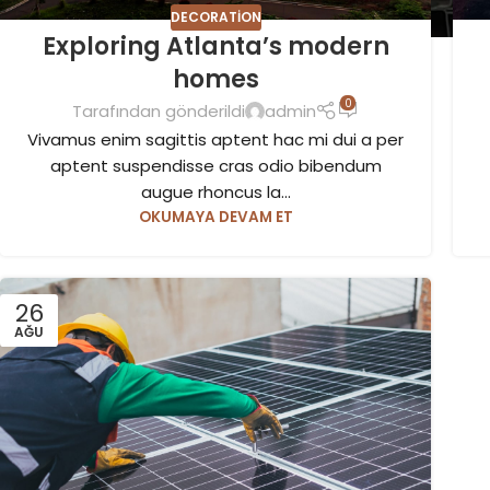
DECORATION
Exploring Atlanta’s modern
homes
0
Tarafından gönderildi
admin
Vivamus enim sagittis aptent hac mi dui a per
aptent suspendisse cras odio bibendum
augue rhoncus la...
OKUMAYA DEVAM ET
26
AĞU