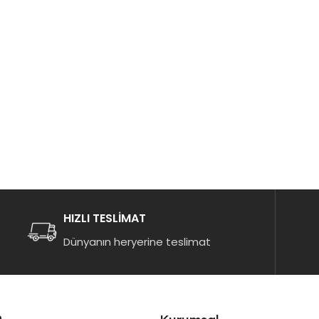
HIZLI TESLİMAT
Dünyanın heryerine teslimat
n